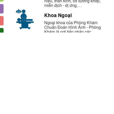
niệu, thần kinh, cơ xương khớp,
miễn dịch - dị ứng, . .
Khoa Ngoại
Ngoại khoa của Phòng Khám
Chuẩn Đoán Hình Ảnh - Phòng
Khám là nơi tiếp nhận các
trường hợp cấp cứu, khám chữa
các bệnh lý về ngoại khoa theo
phân cấp.
Gặp gỡ bác sĩ của
Phòng Khám
 sĩ nhiều năm kinh nghiệm, chuyên môn cao, luôn đặt bệnh nhân lên vị 