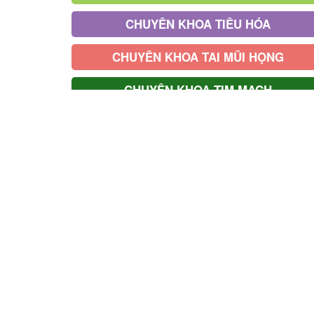
CHUYÊN KHOA TIÊU HÓA
CHUYÊN KHOA TAI MŨI HỌNG
CHUYÊN KHOA TIM MẠCH
CHUYÊN KHOA HÔ HẤP
BÁC SĨ GIA ĐÌNH
GÓI KHÁM TẠI NHÀ
GÓI KHÁM ƯU TIÊN
Đội ngũ bác