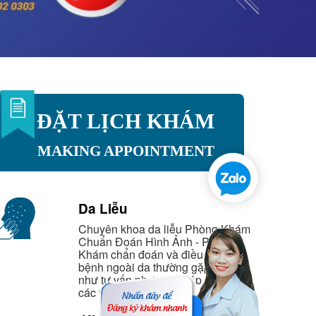
ĐẶT LỊCH KHÁM
MAKING APPOINTMENT
Da Liễu
Chuyên khoa da liễu Phòng Khám
Chuẩn Đoán Hình Ảnh - Phòng
Khám chẩn đoán và điều trị các
bệnh ngoài da thường gặp cũng
như tư vấn phương pháp chăm sóc
các vấn đề về da.